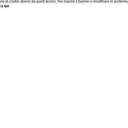
one di cookie diversi da quelli tecnici. Per riaprire il banner e modificare le preferen
ca qui
.
Via della Pineta sacchetti 484 - 00168 Roma
tel:
+39 340 825 3560
e-mail:
vaticano84g@gmail.com
P.IVA 11864241002
CONTATTI
DATI SOCIETARI
PRIVACY
COOKIE
ACCESSIBILIT