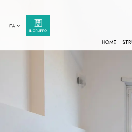
ITA
IL GRUPPO
ITA
HOME
STR
VATICANO 84
ENG
VATICANO 84 GEMELLI