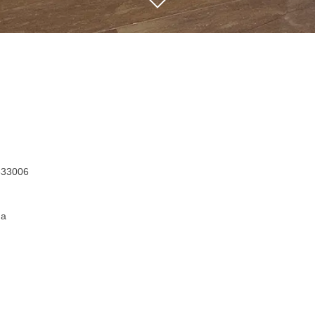
33006
ma