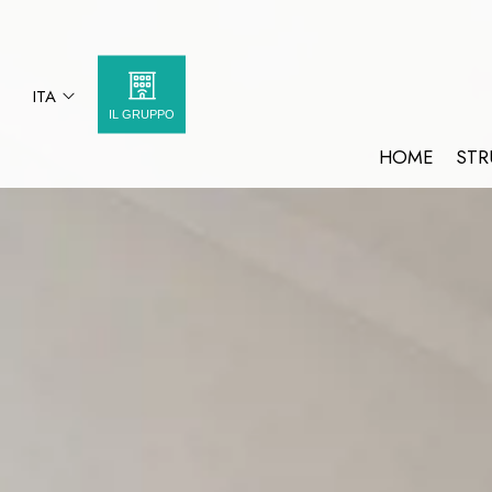
ITA
IL GRUPPO
ITA
HOME
STR
VATICANO 84
ENG
VATICANO 84 GEMELLI