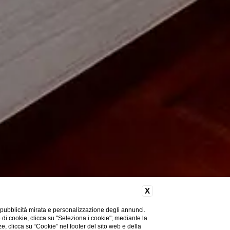
X
 pubblicità mirata e personalizzazione degli annunci.
e di cookie, clicca su "Seleziona i cookie"; mediante la
ze, clicca su “Cookie” nel footer del sito web e della